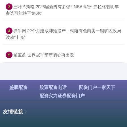
​三叶草策略 2026届新秀有多强? NBA高管: 弗拉格若明年
3
参选可能跌至第6位
​抓牛网 22个月建成却难投产，铜陵有色南美一铜矿因政局
4
波动“卡壳”
​聚宝盆 世界冠军坚守初心再出发
5
盛鹏配资
股票配资电话
配资门户一家天下
配资实力证券配资门户
友情链接：