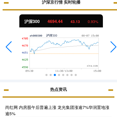
沪深京行情 实时轮播
北证50
1134.24
11.37
1.01%
热点资讯
尚红网 内房股午后普遍上涨 龙光集团涨逾7%华润置地涨
逾5%