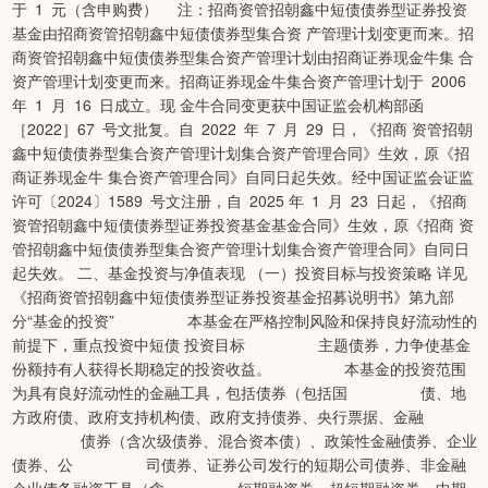
于 1 元（含申购费） 注：招商资管招朝鑫中短债债券型证券投资
基金由招商资管招朝鑫中短债债券型集合资 产管理计划变更而来。招
商资管招朝鑫中短债债券型集合资产管理计划由招商证券现金牛集 合
资产管理计划变更而来。招商证券现金牛集合资产管理计划于 2006
年 1 月 16 日成立。现 金牛合同变更获中国证监会机构部函
［2022］67 号文批复。自 2022 年 7 月 29 日，《招商 资管招朝
鑫中短债债券型集合资产管理计划集合资产管理合同》生效，原《招
商证券现金牛 集合资产管理合同》自同日起失效。经中国证监会证监
许可〔2024〕1589 号文注册，自 2025 年 1 月 23 日起，《招商
资管招朝鑫中短债债券型证券投资基金基金合同》生效，原《招商 资
管招朝鑫中短债债券型集合资产管理计划集合资产管理合同》自同日
起失效。 二、基金投资与净值表现 （一）投资目标与投资策略 详见
《招商资管招朝鑫中短债债券型证券投资基金招募说明书》第九部
分“基金的投资” 本基金在严格控制风险和保持良好流动性的
前提下，重点投资中短债 投资目标 主题债券，力争使基金
份额持有人获得长期稳定的投资收益。 本基金的投资范围
为具有良好流动性的金融工具，包括债券（包括国 债、地
方政府债、政府支持机构债、政府支持债券、央行票据、金融
债券（含次级债券、混合资本债）、政策性金融债券、企业
债券、公 司债券、证券公司发行的短期公司债券、非金融