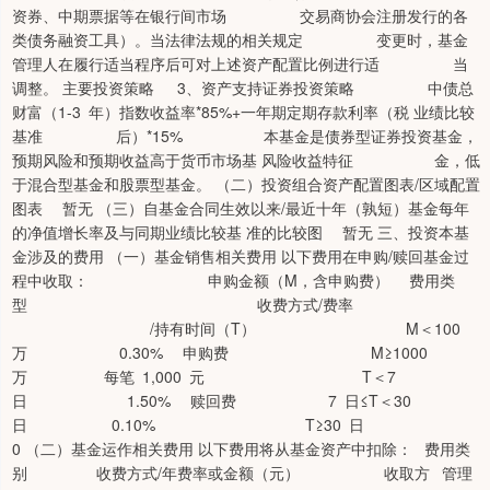
资券、中期票据等在银行间市场 交易商协会注册发行的各
类债务融资工具）。当法律法规的相关规定 变更时，基金
管理人在履行适当程序后可对上述资产配置比例进行适 当
调整。 主要投资策略 3、资产支持证券投资策略 中债总
财富（1-3 年）指数收益率*85%+一年期定期存款利率（税 业绩比较
基准 后）*15% 本基金是债券型证券投资基金，
预期风险和预期收益高于货币市场基 风险收益特征 金，低
于混合型基金和股票型基金。 （二）投资组合资产配置图表/区域配置
图表 暂无 （三）自基金合同生效以来/最近十年（孰短）基金每年
的净值增长率及与同期业绩比较基 准的比较图 暂无 三、投资本基
金涉及的费用 （一）基金销售相关费用 以下费用在申购/赎回基金过
程中收取： 申购金额（M，含申购费） 费用类
型 收费方式/费率
/持有时间（T） M＜100
万 0.30% 申购费 M≥1000
万 每笔 1,000 元 T＜7
日 1.50% 赎回费 7 日≤T＜30
日 0.10% T≥30 日
0 （二）基金运作相关费用 以下费用将从基金资产中扣除： 费用类
别 收费方式/年费率或金额（元） 收取方 管理