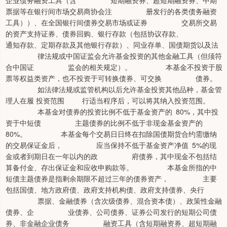
企业债务融资工具（含 短期融资券、超短期融资券、中期
票据等在银行间市场交易商协会注 册发行的各类债务融资
工具））、在全国银行间债券交易市场或证券 交易所交易
的资产支持证券、债券回购、银行存款（包括协议存款、
通知存款、定期存款及其他银行存款）、同业存单、国债期货以及法
律法规或中国证监会允许基金投资的其他金融工具（但须符
合中国证 监会的相关规定）。 本基金不投资于股
票等权益类资产，也不投资于可转换债券、可交换 债券。
如法律法规或监管机构以后允许基金投资其他品种，基金管
理人在履 投资范围 行适当程序后，可以将其纳入投资范围。
本基金对债券的投资比例不低于基金资产的 80%，其中投
资于中短债 主题债券的比例不低于非现金基金资产的
80%。 本基金每个交易日日终在扣除国债期货合约需缴纳
的交易保证金后， 应当保持不低于基金资产净值 5%的现
金或者到期日在一年以内的政 府债券，其中现金不包括结
算备付金、存出保证金和应收申购款等。 本基金所指的中
短债主题债券是指剩余期限不超过三年的债券资产， 主要
包括国债、地方政府债、政府支持机构债、政府支持债券、央行
票据、金融债券（含次级债券、混合资本债）、政策性金融
债券、企 业债券、公司债券、证券公司发行的短期公司债
券、非金融企业债务 融资工具（含短期融资券、超短期融