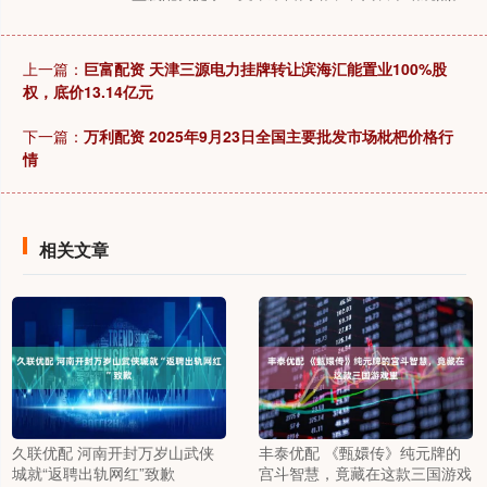
上一篇：
巨富配资 天津三源电力挂牌转让滨海汇能置业100%股
权，底价13.14亿元
下一篇：
万利配资 2025年9月23日全国主要批发市场枇杷价格行
情
相关文章
久联优配 河南开封万岁山武侠
丰泰优配 《甄嬛传》纯元牌的
城就“返聘出轨网红”致歉
宫斗智慧，竟藏在这款三国游戏