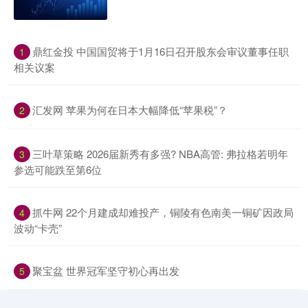
​鼎红金投 中国国贸将于1月16日召开股东会审议董事任职
1
相关议案
​汇发网 苹果为何在日本大幅降低“苹果税”？
2
​三叶草策略 2026届新秀有多强? NBA高管: 弗拉格若明年
3
参选可能跌至第6位
​抓牛网 22个月建成却难投产，铜陵有色南美一铜矿因政局
4
波动“卡壳”
​聚宝盆 世界冠军坚守初心再出发
5