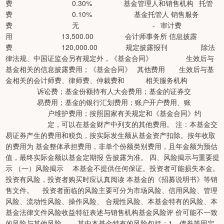
费 0.30% 基金管理人和销售机构 托管
费 0.10% 基金托管人 销售服务
费 无 - 审计费
用 13,500.00 会计师事务所 信息披露
费 120,000.00 规定披露报刊 除法
律法规、中国证监会另有规定外，《基金合同》 生效后与
基金相关的信息披露费用；《基金合同》 其他费用 生效后与基
金相关的会计师费、律师费、仲裁费和 相关服务机构
诉讼费；基金份额持有人大会费用；基金的证券交
易费用；基金的银行汇划费用；账户开户费用、账
户维护费用；按照国家有关规定和《基金合同》约
定，可以在基金财产中列支的其他费用。 注：本基金交
易证券产生的费用和税负，按实际发生额从基金资产扣除。按年收取
的费用为 基金整体承担费用，非单个份额类别费用，且年金额为预估
值，最终实际金额以基金定期报 告披露为准。 四、风险揭示与重要提
示 （一）风险揭示 本基金不提供任何保证。投资者可能损失本金。
投资有风险，投资者购买时应认真阅读 本基金的《招募说明书》等销
售文件。 投资者面临的风险主要可分为市场风险、信用风险、管理
风险、流动性风险、操作风险、 合规性风险、本基金特有的风险、本
基金法律文件风险收益特征表述与销售机构基金风险评 价可能不一致
的风险与其他风险。 其中本基金特有的风险包括：1、债券等固定