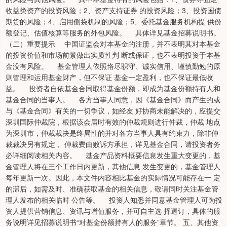
收益类资产的投资风险；2、资产支持证券 的投资风险；3、投资国债
期货的风险；4、启用侧袋机制的风险；5、委托基金服务机构提 供份
额登记、估值核算等服务的外包风险。 具体详见基金招募说明书。
（二）重要提示 中国证监会对本基金的注册，并不表明其对本基金
的投资价值和市场前景做出实质性判 断或保证，也不表明投资于本基
金没有风险。 基金管理人依照恪尽职守、诚实信用、谨慎勤勉的原
则管理和运用基金财产，但不保证 基金一定盈利，也不保证最低收
益。 投资者自依基金合同取得基金份额，即成为基金份额持有人和
基金合同的当事人。 各方当事人同意，因《基金合同》而产生的或
与《基金合同》有关的一切争议，如经友 好协商未能解决的，应提交
深圳国际仲裁院，根据该会届时有效的仲裁规则进行仲裁，仲裁 地点
为深圳市，仲裁裁决是终局性的并对各方当事人具有约束力，除非仲
裁裁决另有规定， 仲裁费由败诉方承担，详见基金合同，请投资者务
必详细阅读相关内容。 基金产品资料概要信息发生重大变更的，基
金管理人将在三个工作日内更新，其他信息 发生变更的，基金管理人
每年更新一次。因此，本文件内容相比基金的实际情况可能存在一 定
的滞后，如需及时、准确获取基金的相关信息，敬请同时关注基金管
理人发布的相关临时 公告等。 投资人知悉并同意基金管理人可为投
资人提供营销信息、资讯与增值服务，并可自主选 择退订，具体的服
务说明详见招募说明书“对基金份额持有人的服务”章节。 五、其他资