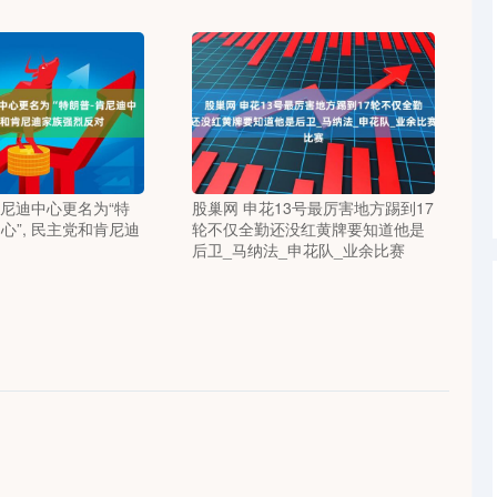
肯尼迪中心更名为“特
股巢网 申花13号最厉害地方踢到17
心”, 民主党和肯尼迪
轮不仅全勤还没红黄牌要知道他是
后卫_马纳法_申花队_业余比赛