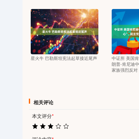
星火牛 巴勒斯坦宪法起草接近尾声
中证所 美国
朗普-肯尼迪中
家族强烈反对
相关评论
本文评分
*