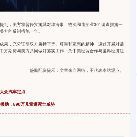
沪深300
4694.44
1.42%
43.13
0.93%
到，美方将暂停实施其对华海事、物流和造船业301调查措施一
美方的反制措施一年。
果，充分证明双方秉持平等、尊重和互惠的精神，通过开展对话
中方期待与美方共同做好落实工作，为中美经贸合作与世界经济注
盛鹏配资提示：文章来自网络，不代表本站观点。
获大众汽车定点
援助，890万儿童遭死亡威胁