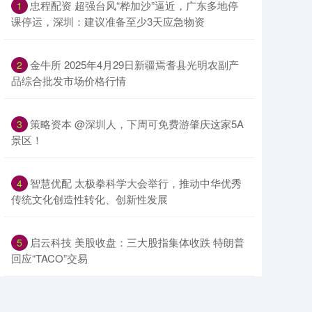
​忠程配资 超强台风“桦加沙”逼近，广东多地停
1
课停运，深圳：建议准备至少3天应急物资
​金牛所 2025年4月29日新疆焉耆县光明农副产
2
品综合批发市场价格行情
​策略资本 @深圳人，下周可免费游肇庆这家5A
3
景区！
​智慧优配 太极拳科学大会举行，推动中华优秀
4
传统文化创造性转化、创新性发展
​启云科技 美股收盘：三大股指集体收跌 特朗普
5
回应“TACO”交易