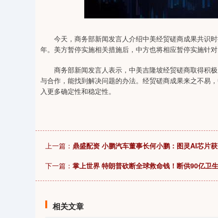
04
深证成指
14311.01
39.68
1.02%
200.89
今天，商务部新闻发言人介绍中美经贸磋商成果共识时提
年。美方暂停实施相关措施后，中方也将相应暂停实施针对
商务部新闻发言人表示，中美吉隆坡经贸磋商取得积极成
与合作，能找到解决问题的办法。经贸磋商成果来之不易，
入更多确定性和稳定性。
上一篇：
鼎盛配资 小鹏汽车董事长何小鹏：图灵AI芯片
下一篇：
掌上世界 特朗普砍断全球救命钱！断供90亿卫生
相关文章