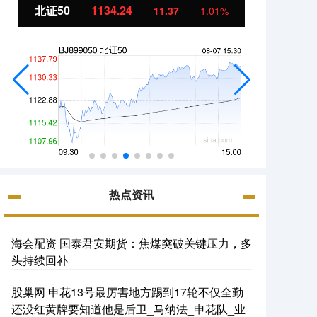
北证50
1134.24
创业
11.37
1.01%
热点资讯
海会配资 国泰君安期货：焦煤突破关键压力，多
头持续回补
股巢网 申花13号最厉害地方踢到17轮不仅全勤
还没红黄牌要知道他是后卫_马纳法_申花队_业