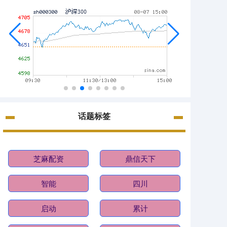
话题标签
芝麻配资
鼎信天下
智能
四川
启动
累计