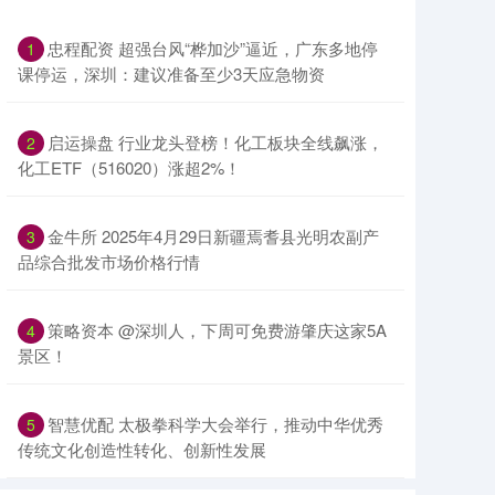
忠程配资 超强台风“桦加沙”逼近，广东多地停
1
课停运，深圳：建议准备至少3天应急物资
启运操盘 行业龙头登榜！化工板块全线飙涨，
2
化工ETF（516020）涨超2%！
金牛所 2025年4月29日新疆焉耆县光明农副产
3
品综合批发市场价格行情
策略资本 @深圳人，下周可免费游肇庆这家5A
4
景区！
智慧优配 太极拳科学大会举行，推动中华优秀
5
传统文化创造性转化、创新性发展