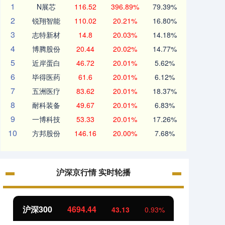
1
N展芯
116.52
396.89%
79.39%
2
锐翔智能
110.02
20.21%
16.80%
3
志特新材
14.8
20.03%
14.18%
4
博腾股份
20.44
20.02%
14.77%
5
近岸蛋白
46.72
20.01%
5.62%
6
毕得医药
61.6
20.01%
6.12%
7
五洲医疗
83.62
20.01%
18.37%
8
耐科装备
49.67
20.01%
6.83%
9
一博科技
53.33
20.01%
17.26%
10
方邦股份
146.16
20.00%
7.68%
沪深京行情 实时轮播
北证50
1134.24
创业
11.37
1.01%