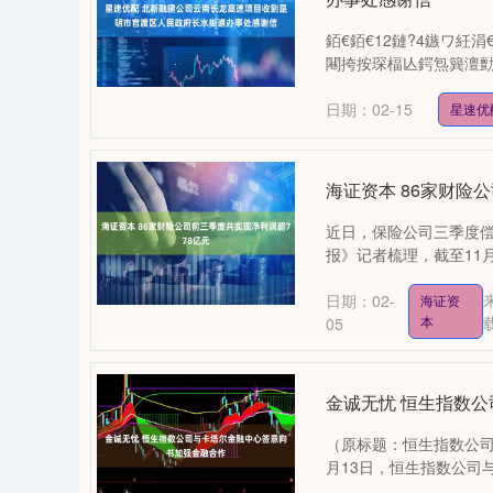
銆€銆€12鏈?4鏃ワ紝
闀挎按琛楅亾鍔炰簨澶勯€佽
日期：02-15
星速优
海证资本 86家财险
近日，保险公司三季度
报》记者梳理，截至11月
日期：02-
海证资
本
05
金诚无忧 恒生指数
（原标题：恒生指数公司
04
深证成指
14311.01
39.68
1.02%
200.89
月13日，恒生指数公司