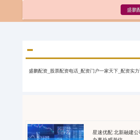
盛鹏
首页
盛鹏
盛鹏配资_股票配资电话_配资门户一家天下_配资实
星速优配 北新融建
办事处感谢信