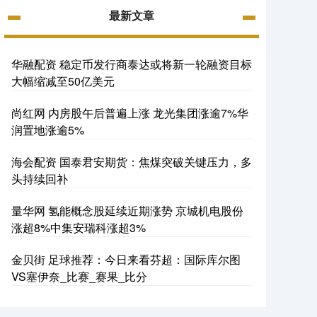
最新文章
华融配资 稳定币发行商泰达或将新一轮融资目标
大幅缩减至50亿美元
尚红网 内房股午后普遍上涨 龙光集团涨逾7%华
润置地涨逾5%
海会配资 国泰君安期货：焦煤突破关键压力，多
头持续回补
量华网 氢能概念股延续近期涨势 京城机电股份
涨超8%中集安瑞科涨超3%
金贝街 足球推荐：今日来看芬超：国际库尔图
VS塞伊奈_比赛_赛果_比分