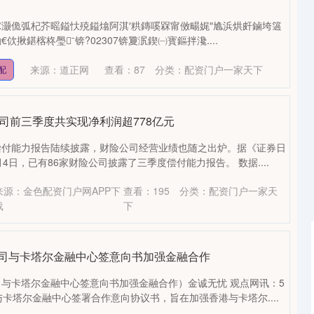
涓€灏佹弧杞芥暚鎰忕殑鎰熻阿淇′粠鏄嗘槑甯傚畼娓″尯浜烘皯鏀垮簻
揪鍖楁柊璺ˉ锛?02307锛夐泦鍥㈠寳鏂拌瀺....
来源：道正网
查看：
87
分类：
配资门户一家天下
配
公司前三季度共实现净利润超778亿元
偿付能力报告陆续披露，财险公司经营业绩也随之出炉。据《证券日
4日，已有86家财险公司披露了三季度偿付能力报告。 数据....
来源：金色配资门户网APP下
查看：
195
分类：
配资门户一家天
载
下
公司与卡塔尔金融中心签意向书加强金融合作
与卡塔尔金融中心签意向书加强金融合作）金诚无忧 观点网讯：5
沪深300
4694.44
1.42%
43.13
0.93%
与卡塔尔金融中心签署合作意向协议书，旨在加强香港与卡塔尔....