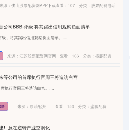
来源：佛山股票配资网APP下载
查看：
107
分类：
股票配资电话
音公司BBB-评级 将其踢出信用观察负面清单
评级，将其踢出信用观察负面清单。....
来源：江苏股票配资网官网
查看：
166
分类：
盛鹏配资
礼来等公司的首席执行官周三将造访白宫
执行官周三将造访白宫。....
来源：原油配资
查看：
153
分类：
盛鹏配资
策略
土建厂意在逆转产业空洞化