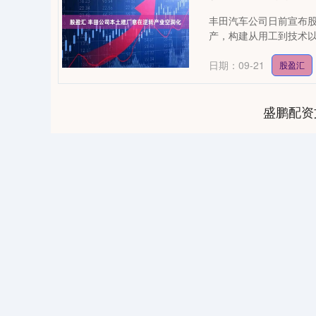
丰田汽车公司日前宣布股
产，构建从用工到技术以及
日期：09-21
股盈汇
盛鹏配资