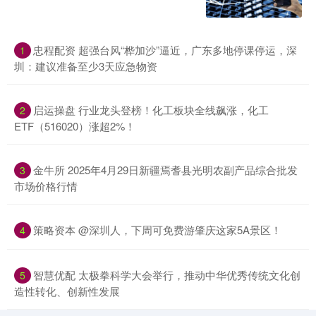
忠程配资 超强台风“桦加沙”逼近，广东多地停课停运，深
1
圳：建议准备至少3天应急物资
启运操盘 行业龙头登榜！化工板块全线飙涨，化工
2
ETF（516020）涨超2%！
金牛所 2025年4月29日新疆焉耆县光明农副产品综合批发
3
市场价格行情
策略资本 @深圳人，下周可免费游肇庆这家5A景区！
4
智慧优配 太极拳科学大会举行，推动中华优秀传统文化创
5
造性转化、创新性发展